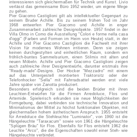
interessieren sich gleichermaßen für Technik und Kunst. Livio
verlässt das gemeinsame Büro 1952 wieder, um eigene Wege
zu gehen.
Pier Giacomo Castiglioni gilt als intellektueller Gegenpart zu
seinem Bruder Achille. Bis zu seinem frühen Tod im Jahr
1968 entwerfen Pier Giacomo und Achille in enger
Zusammenarbeit zahlreiche Designobjekte. 1957 findet in der
Villa Olmo in Como die Ausstellung "Colori e forme nella casa
d'oggi" (Farben und Formen im Heim von Heute) statt, in der
Achille und Pier Giacomo Castiglioni die Fachwelt mit ihrer
Vision für modernes Wohnen irritieren. Denn sie zeigen
keinen durchgestylten und einheitlichen Raum, sondern ein
fröhlich-buntes Sammelsurium, einen Stilmix mit alten und
neuen Möbeln. Achille und Pier Giacomo Castiglioni zeigen
auch zahlreiche ihrer Designentwürfe, darunter erstmals ihre
"Ready-made"-Designs. Der Hocker "Mezzadro" mit einem
auf das Untergestell montierten Traktorsitz oder der
Telefonhocker "Sella" mit Fahrradsattel werden erst viele
Jahre später von Zanotta produziert.
Besonders erfolgreich sind die beiden Brüder mit ihren
Leuchten-Entwürfen für die Firmen Arredoluce, Flos und
Artemide. Spielerisch erkunden sie neue Möglichkeiten der
Formgebung, dabei verbinden sie technische Innovation und
Minimalismus der Mittel zu höchst funktionalen Objekten, mit
gleichermaßen hohem ästhetischem Anspruch. 1955 entsteht
für Arredoluce die Stehleuchte "Luminator", von 1960 ist die
Hängeleuchte "Taraxacum" sowie von 1961 die Hängeleuchte
"Splügen Bräu" für Flos. Ebenfalls für Flos entsteht 1962 die
Leuchte "Arco", die die Eigenschaften sowohl einer Steh- wie
Hängeleuchte verbindet.